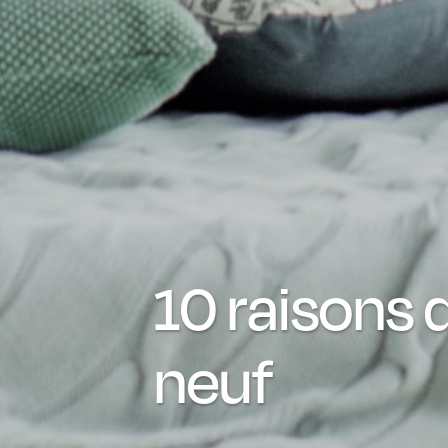
10 raisons 
neuf