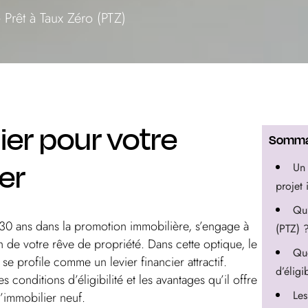
Prêt à Taux Zéro (PTZ)
cier pour votre
Somma
er
Un 
projet
Qu’
 30 ans dans la promotion immobilière, s’engage à
(PTZ) 
 de votre rêve de propriété. Dans cette optique, le
Que
) se profile comme un levier financier attractif.
d’éligi
conditions d’éligibilité et les avantages qu’il offre
Le
l’immobilier neuf.