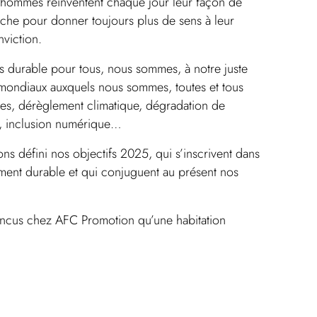
 hommes réinventent chaque jour leur façon de
proche pour donner toujours plus de sens à leur
nviction.
us durable pour tous, nous sommes, à notre juste
 mondiaux auxquels nous sommes, toutes et tous
ales, dérèglement climatique, dégradation de
e, inclusion numérique…
ns défini nos objectifs 2025, qui s’inscrivent dans
ment durable et qui conjuguent au présent nos
incus chez AFC Promotion qu’une habitation
t importante pour soi-même, pour les autres et pour
respectueuse de vous-même et soucieuse des autres,
’habitat de demain et de vous proposer des