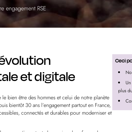
re engagement RSE
évolution
Ceci po
le et digitale
Nos
Un 
plus d
le bien être des hommes et celui de notre planète
Con
epuis bientôt 30 ans l’engagement partout en France,
cessibles, connectés et durables pour moderniser et