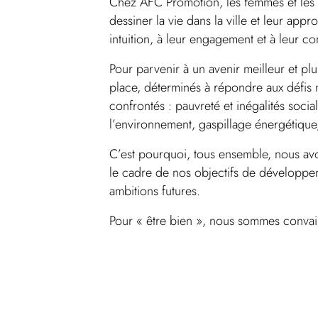
Chez AFC Promotion, les femmes et les
dessiner la vie dans la ville et leur ap
intuition, à leur engagement et à leur co
Pour parvenir à un avenir meilleur et pl
place, déterminés à répondre aux défis
confrontés : pauvreté et inégalités soci
l’environnement, gaspillage énergétiqu
C’est pourquoi, tous ensemble, nous avo
le cadre de nos objectifs de développe
ambitions futures.
Pour « être bien », nous sommes conva
élégante, écologique et respectueuse es
la planète.
En nous inscrivant dans une démarche 
nous avons fait le choix de réinventer l