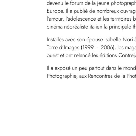
devenu le forum de la jeune photographi
Europe. Il a publié de nombreux ouvrage
l’amour, l’adolescence et les territoires
cinéma néoréaliste italien la principale 
Installés avec son épouse Isabelle Nori à 
Terre d’Images (1999 – 2006), les magaz
ouest et ont relancé les éditions Contrej
Il a exposé un peu partout dans le mon
Photographie, aux Rencontres de la Photo
de Riccione et au Musée de Guéthary.
Il est représenté à Paris par la galerie Pol
Exposition – Claude Nori x AFC Plus b