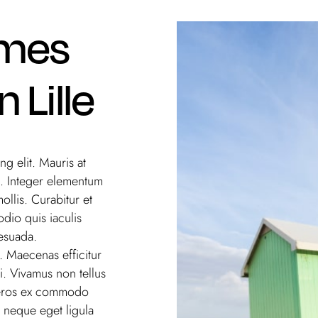
mmes
 Lille
g elit. Mauris at
s. Integer elementum
ollis. Curabitur et
dio quis iaculis
lesuada.
 Maecenas efficitur
i. Vivamus non tellus
, eros ex commodo
el neque eget ligula