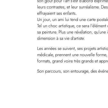
son gout pour l’art s’est d’abord exprimé
leurs contrastes, et leur surréalisme. Des
effrayaient ses enfants.
Un jour, un ami lui tend une carte post
Tel un choc artistique, ce sera l’élémen
sa peinture. Plus une révélation, qu’une 
dimension à sa vie d’artiste.
Les années se suivent, ses projets artist
médicale, prennent une nouvelle forme, 
formats, grand voire très grands et app
Son parcours, son entourage, des événem
territoire de création.
Découvrez l’ex