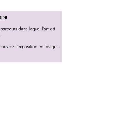
ire
parcours dans lequel l’art est
t
ouvrez l’exposition en images