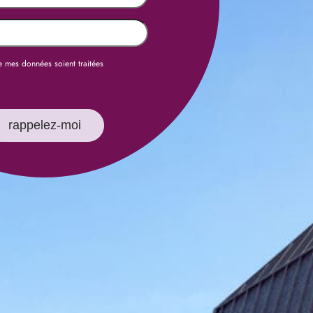
)
e)
e mes données soient traitées