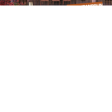
Ava Nova
Toulouse
à partir de 229 000€
voir le programme