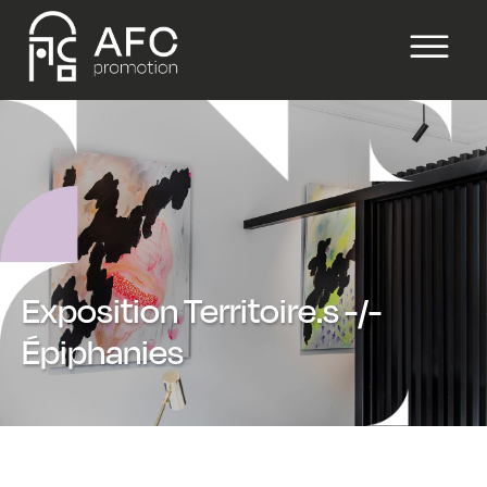
Exposition Territoire.s -/-
Épiphanies