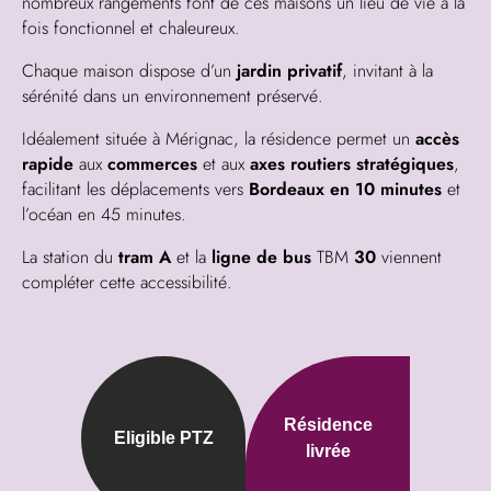
nombreux rangements font de ces maisons un lieu de vie à la
fois fonctionnel et chaleureux.
Chaque maison dispose d’un
jardin privatif
, invitant à la
sérénité dans un environnement préservé.
Idéalement située à Mérignac, la résidence permet un
accès
rapide
aux
commerces
et aux
axes routiers stratégiques
,
facilitant les déplacements vers
Bordeaux
en 10 minutes
et
l’océan en 45 minutes.
La station du
tram A
et la
ligne
de bus
TBM
30
viennent
compléter cette accessibilité.
Résidence
Eligible PTZ
livrée